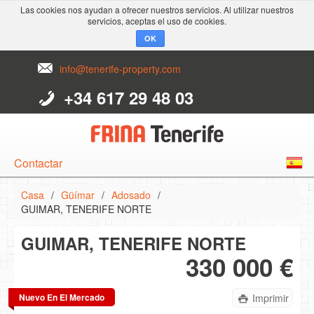
Las cookies nos ayudan a ofrecer nuestros servicios. Al utilizar nuestros
servicios, aceptas el uso de cookies.
OK
info@tenerife-property.com
+34 617 29 48 03
Contactar
Español
English
Casa
/
Güímar
/
Adosado
/
GUIMAR, TENERIFE NORTE
Deutsch
GUIMAR, TENERIFE NORTE
330 000 €
Nuevo En El Mercado
Imprimir